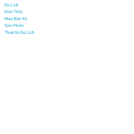
tại
Du Lịch
Cần
Kiến Thức
Thơ
Mua Bán Xe
với
Sảm Phẩm
mức
Thuê Xe Du Lịch
giá
ưu
đãi
cùng
chế
độ
hậu
mãi
tốt
nhất,
Ô
Tô
Thái
Phong