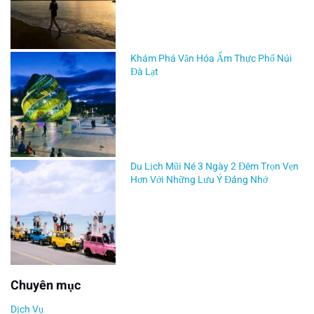
nhất
tại
khu
vực
Khám Phá Văn Hóa Ẩm Thực Phố Núi
miền
Đà Lạt
Tây.
Nếu
bạn
đang
tìm
Du Lịch Mũi Né 3 Ngày 2 Đêm Trọn Vẹn
kiếm
Hơn Với Những Lưu Ý Đáng Nhớ
địa
chỉ
uy
tín
để
mua
Chuyên mục
TERA
V8
Dịch Vụ