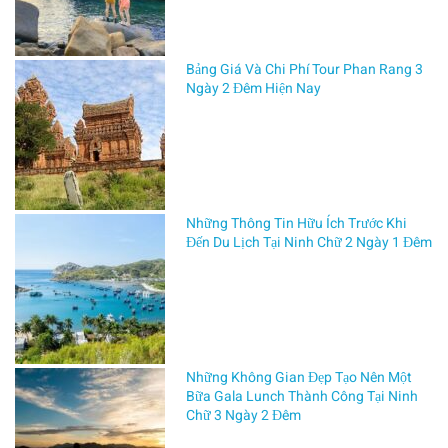
và
trang
bị
Bảng Giá Và Chi Phí Tour Phan Rang 3
Ngày 2 Đêm Hiện Nay
tiện
nghi
đẳng
cấp,
TERA
V8
Những Thông Tin Hữu Ích Trước Khi
đang
Đến Du Lịch Tại Ninh Chữ 2 Ngày 1 Đêm
trở
thành
mẫu
bán
tải
được
Những Không Gian Đẹp Tạo Nên Một
Bữa Gala Lunch Thành Công Tại Ninh
săn
Chữ 3 Ngày 2 Đêm
đón