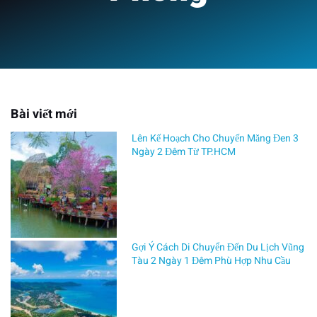
Bài viết mới
Lên Kế Hoạch Cho Chuyến Măng Đen 3
Ngày 2 Đêm Từ TP.HCM
Gợi Ý Cách Di Chuyển Đến Du Lịch Vũng
Tàu 2 Ngày 1 Đêm Phù Hợp Nhu Cầu