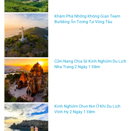
by
ĐÀO
Khám Phá Những Không Gian Team
TẠO
Building Ấn Tượng Tại Vũng Tàu
LÁI
XE
88
on
THÁNG
7 31,
2025
Cẩm Nang Chia Sẻ Kinh Nghiệm Du Lịch
Nha Trang 2 Ngày 1 Đêm
Với
sức
mạnh
vượt
trội,
Kinh Nghiệm Chọn Nơi Ở Khi Du Lịch
thiết
Vĩnh Hy 2 Ngày 1 Đêm
kế
cá
tính