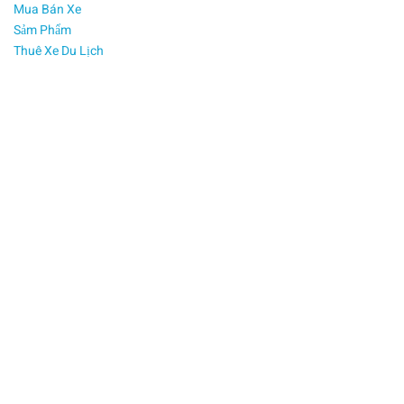
Mua Bán Xe
tìm
Sảm Phẩm
hiểu
Thuê Xe Du Lịch
về
lịch
sử
hào
hùng
qua
hệ
thống
địa
đạo
nổi
tiếng,
mà
còn
có
cơ