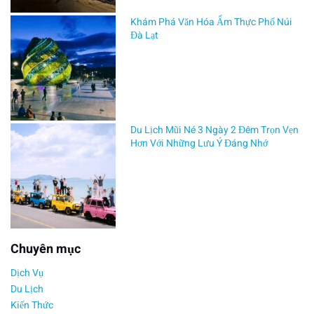
tập
Khám Phá Văn Hóa Ẩm Thực Phố Núi
kết
Đà Lạt
hợp
trải
nghiệm.
Với
hành
trình
Du Lịch Mũi Né 3 Ngày 2 Đêm Trọn Vẹn
2
Hơn Với Những Lưu Ý Đáng Nhớ
ngày
1
đêm,
các
em
học
Chuyên mục
sinh
Dịch Vụ
không
Du Lịch
chỉ
Kiến Thức
được