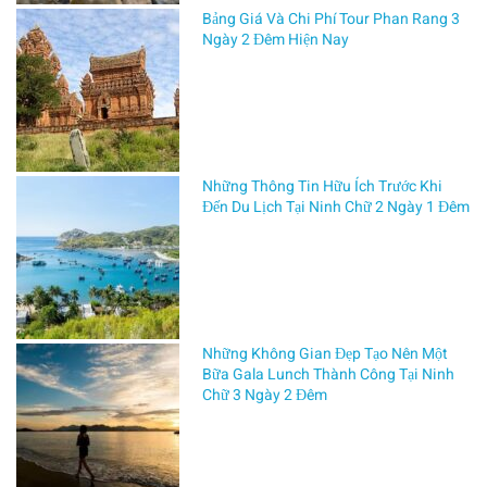
Hồ
Bảng Giá Và Chi Phí Tour Phan Rang 3
Chí
Ngày 2 Đêm Hiện Nay
Minh,
từ
lâu
nơi
đây
đã
Những Thông Tin Hữu Ích Trước Khi
Đến Du Lịch Tại Ninh Chữ 2 Ngày 1 Đêm
trở
thành
điểm
đến
lý
tưởng
Những Không Gian Đẹp Tạo Nên Một
cho
Bữa Gala Lunch Thành Công Tại Ninh
các
Chữ 3 Ngày 2 Đêm
chương
trình
học