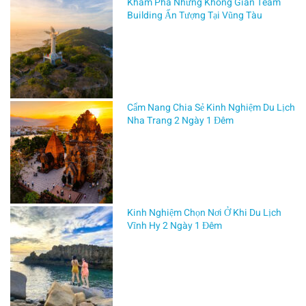
Khám Phá Những Không Gian Team
on
Building Ấn Tượng Tại Vũng Tàu
THÁNG
12 18,
2025
Củ
Chi
Cẩm Nang Chia Sẻ Kinh Nghiệm Du Lịch
là
Nha Trang 2 Ngày 1 Đêm
vùng
đất
anh
hùng
nằm
ở
Kinh Nghiệm Chọn Nơi Ở Khi Du Lịch
cửa
Vĩnh Hy 2 Ngày 1 Đêm
ngõ
Tây
Bắc
TP.