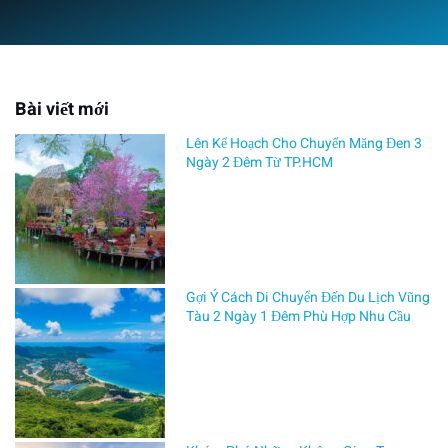
Bài viết mới
Lên Kế Hoạch Cho Chuyến Măng Đen 3
Ngày 2 Đêm Từ TP.HCM
Gợi Ý Cách Di Chuyển Đến Du Lịch Vũng
Tàu 2 Ngày 1 Đêm Phù Hợp Nhu Cầu
by
ANHSINHTOURHN