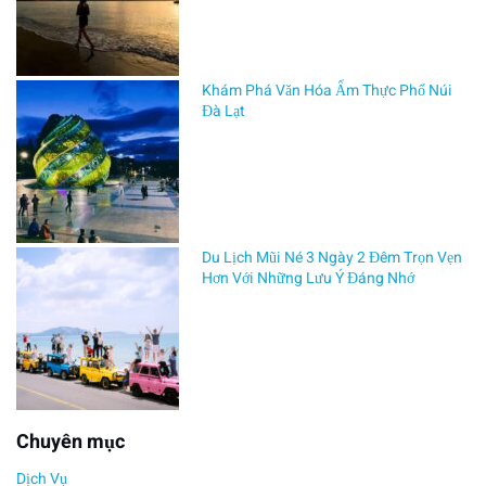
V
ụ
Khám Phá Văn Hóa Ẩm Thực Phố Núi
Đà Lạt
C
h
o
Du Lịch Mũi Né 3 Ngày 2 Đêm Trọn Vẹn
Hơn Với Những Lưu Ý Đáng Nhớ
T
h
u
Chuyên mục
ê
Dịch Vụ