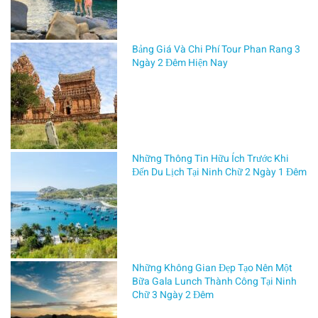
T
h
Bảng Giá Và Chi Phí Tour Phan Rang 3
Ngày 2 Đêm Hiện Nay
i
ệ
u
Những Thông Tin Hữu Ích Trước Khi
Đến Du Lịch Tại Ninh Chữ 2 Ngày 1 Đêm
D
ị
c
Những Không Gian Đẹp Tạo Nên Một
Bữa Gala Lunch Thành Công Tại Ninh
h
Chữ 3 Ngày 2 Đêm