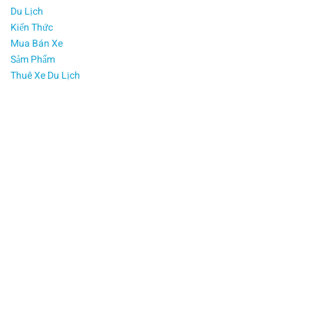
Du Lịch
X
Kiến Thức
Mua Bán Xe
e
Sảm Phẩm
Thuê Xe Du Lịch
7
C
h
ỗ
T
ạ