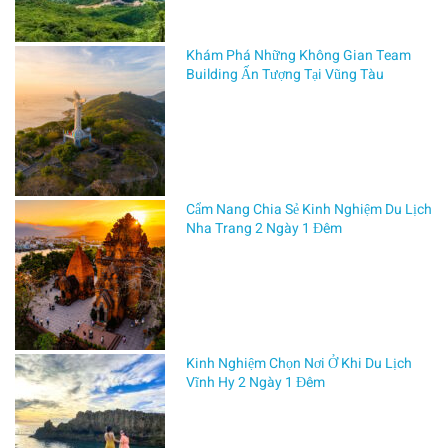
by
ĐÀO
Khám Phá Những Không Gian Team
TẠO
Building Ấn Tượng Tại Vũng Tàu
LÁI
XE
88
on
THÁNG
11 6,
2024
Cẩm Nang Chia Sẻ Kinh Nghiệm Du Lịch
Nha Trang 2 Ngày 1 Đêm
G
i
ớ
Kinh Nghiệm Chọn Nơi Ở Khi Du Lịch
Vĩnh Hy 2 Ngày 1 Đêm
i