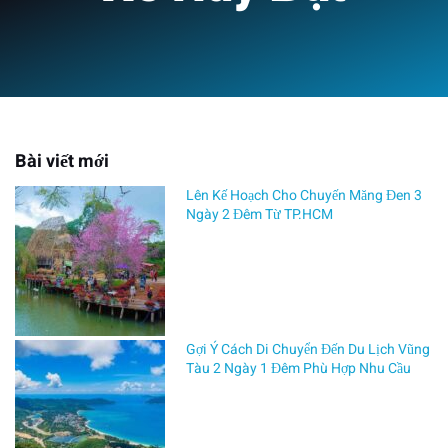
Bài viết mới
Lên Kế Hoạch Cho Chuyến Măng Đen 3
Ngày 2 Đêm Từ TP.HCM
Gợi Ý Cách Di Chuyển Đến Du Lịch Vũng
Tàu 2 Ngày 1 Đêm Phù Hợp Nhu Cầu